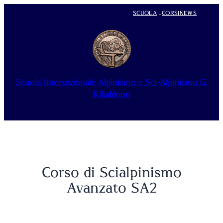
Vai
SCUOLA
CORSI
NEWS
al
contenuto
Scuola Intersezionale Alpinismo e Sci-Alpinismo G.
Ribaldone
Corso di Scialpinismo
Avanzato SA2